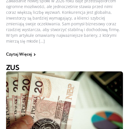
Zakładanie nowej spółki w 2026 roku daje przedsiębiorcom
ogromne możliwości, ale jednocześnie stawia przed nimi
coraz większą liczbę wyzwań. Konkurencja jest globalna,
inwestorzy są bardziej wymagający, a klienci szybciej
zmieniają swoje oczekiwania. Sam pomysł biznesowy coraz
rzadziej wystarcza, aby stworzyć stabilną i dochodową firmę.
W tym artykule omawiamy najważniejsze bariery, z którymi
mierzą się młode […]
Czytaj Więcej
ZUS