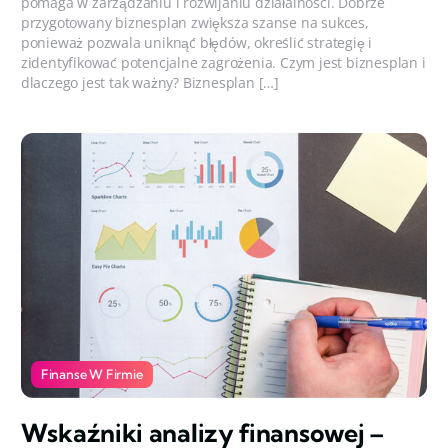
pomaga w zarządzaniu i rozwijaniu działalności. Dobrze
przygotowany biznesplan zwiększa szanse na sukces,
ponieważ pozwala uniknąć błędów, określić strategię i
zidentyfikować potencjalne zagrożenia. Czym jest biznesplan i
dlaczego jest tak ważny? Biznesplan […]
Finanse W Firmie
Wskaźniki analizy finansowej –