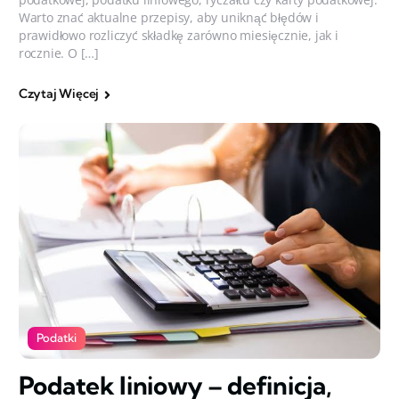
Warto znać aktualne przepisy, aby uniknąć błędów i
prawidłowo rozliczyć składkę zarówno miesięcznie, jak i
rocznie. O […]
Czytaj Więcej
Podatki
Podatek liniowy – definicja,