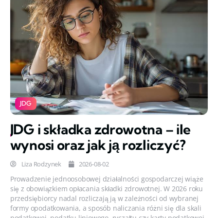
JDG
JDG i składka zdrowotna – ile
wynosi oraz jak ją rozliczyć?
Liza Rodzynek
2026-08-02
Prowadzenie jednoosobowej działalności gospodarczej wiąże
się z obowiązkiem opłacania składki zdrowotnej. W 2026 roku
przedsiębiorcy nadal rozliczają ją w zależności od wybranej
formy opodatkowania, a sposób naliczania różni się dla skali
podatkowej, podatku liniowego, ryczałtu czy karty podatkowej.