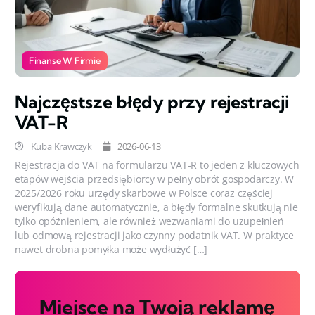
Finanse W Firmie
Najczęstsze błędy przy rejestracji
VAT-R
Kuba Krawczyk
2026-06-13
Rejestracja do VAT na formularzu VAT-R to jeden z kluczowych
etapów wejścia przedsiębiorcy w pełny obrót gospodarczy. W
2025/2026 roku urzędy skarbowe w Polsce coraz częściej
weryfikują dane automatycznie, a błędy formalne skutkują nie
tylko opóźnieniem, ale również wezwaniami do uzupełnień
lub odmową rejestracji jako czynny podatnik VAT. W praktyce
nawet drobna pomyłka może wydłużyć […]
Miejsce na Twoją reklamę