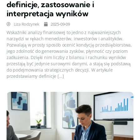
definicje, zastosowanie i
interpretacja wyników
Liza Rodzynek
2025-09-09
Wskaźniki analizy finansowej to jedno z najważniejszych
narzędzi w rękach menedżerów, inwestorów i analityków.
Pozwalają w prosty sposób ocenić kondycję przedsiębiorstwa,
jego zdolność do generowania zysków, płynność czy poziom
zadłużenia. Dzięki nim liczby z bilansu i rachunku wyników
przestają być jedynie surowymi danymi, a stają się podstawą
do podejmowania strategicznych decyzji. W artykule
przedstawiamy definicje […]