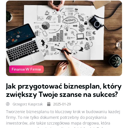
Finanse W Firmie
Jak przygotować biznesplan, który
zwiększy Twoje szanse na sukces?
Grzegorz Kasprzak
2025-01-29
Tworzenie biznesplanu to kluczowy krok w budowaniu każdej
firmy. To nie tylko dokument potrzebny do pozyskania
inwestorów, ale także szczegółowa mapa drogowa, która