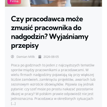
Firma
Czy pracodawca może
zmusić pracownika do
nadgodzin? Wyjaśniamy
przepisy
Damian Milik
2026-08-05
Praca po godzinach to jeden z najczęstszych tematów
sporów między pracownikami a pracodawcami. W
wielu firmach nadgodziny pojawiają się przy większej
liczbie zamówień, zamknięciu projektów, awariach lub
sezonowym wzroście obowiązków. Pojawia się jednak
pytanie: czy szef może po prostu nakazać pozostanie
dłużej w pracy? W polskim prawie odpowiedź nie jest
jednoznaczna. Pracodawca w określonych sytuacjach
[…]