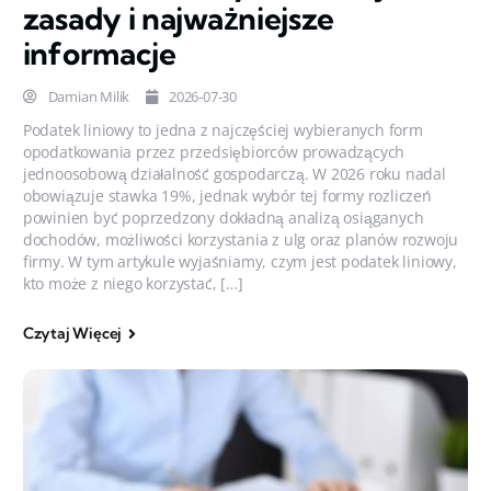
zasady i najważniejsze
informacje
Damian Milik
2026-07-30
Podatek liniowy to jedna z najczęściej wybieranych form
opodatkowania przez przedsiębiorców prowadzących
jednoosobową działalność gospodarczą. W 2026 roku nadal
obowiązuje stawka 19%, jednak wybór tej formy rozliczeń
powinien być poprzedzony dokładną analizą osiąganych
dochodów, możliwości korzystania z ulg oraz planów rozwoju
firmy. W tym artykule wyjaśniamy, czym jest podatek liniowy,
kto może z niego korzystać, […]
Czytaj Więcej