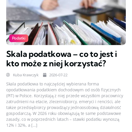
Podatki
Skala podatkowa – co to jest i
kto może z niej korzystać?
Kuba Krawczyk
2026-07-22
Skala podatkowa to najczęściej wybierana forma
opodatkowania podatkiem dochodowym od osób fizycznych
(PIT) w Polsce. Korzystają z niej przede wszystkim pracownicy
zatrudnieni na etacie, zleceniobiorcy, emeryci i renciści, ale
także przedsiębiorcy prowadzący jednoosobową działalność
gospodarczą. W 2026 roku obowiązują te same podstawowe
zasady, co w poprzednich latach – stawki podatku wynoszą
12% i 32%, a […]