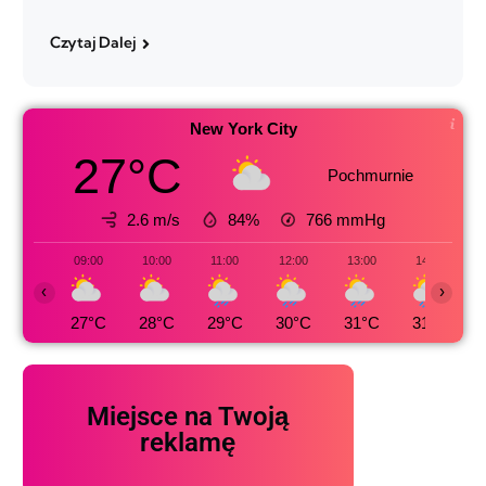
Czytaj Dalej
New York City
27°C
Pochmurnie
2.6 m/s
84%
766
mmHg
09:00
10:00
11:00
12:00
13:00
14:00
‹
›
27°C
28°C
29°C
30°C
31°C
31°C
Miejsce na Twoją
reklamę