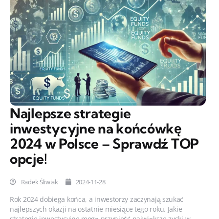
Najlepsze strategie
inwestycyjne na końcówkę
2024 w Polsce – Sprawdź TOP
opcje!
Radek Śliwiak
2024-11-28
Rok 2024 dobiega końca, a inwestorzy zaczynają szukać
najlepszych okazji na ostatnie miesiące tego roku. Jakie
strategie inwestycyjne mogą przynieść największe zyski w