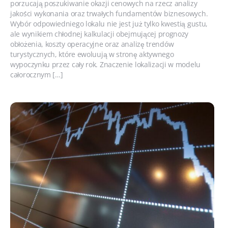
porzucają poszukiwanie okazji cenowych na rzecz analizy
jakości wykonania oraz trwałych fundamentów biznesowych.
Wybór odpowiedniego lokalu nie jest już tylko kwestią gustu,
ale wynikiem chłodnej kalkulacji obejmującej prognozy
obłożenia, koszty operacyjne oraz analizę trendów
turystycznych, które ewoluują w stronę aktywnego
wypoczynku przez cały rok. Znaczenie lokalizacji w modelu
całorocznym […]