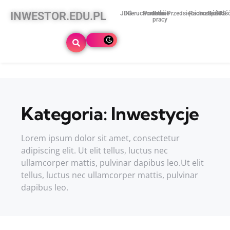
INWESTOR.EDU.PL
JDG
Nieruchomości
Podatki
Prawo
Przedsiębiorczość
Rachunkowoś
Spółki
ZUS
pracy
Kategoria:
Inwestycje
Lorem ipsum dolor sit amet, consectetur
adipiscing elit. Ut elit tellus, luctus nec
ullamcorper mattis, pulvinar dapibus leo.Ut elit
tellus, luctus nec ullamcorper mattis, pulvinar
dapibus leo.