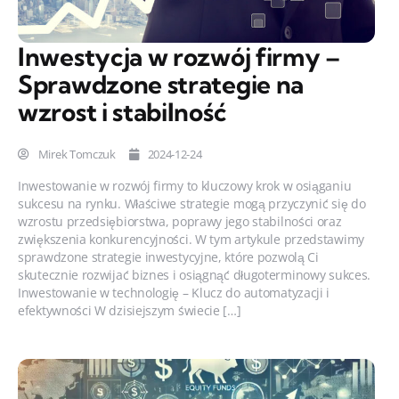
Inwestycja w rozwój firmy –
Sprawdzone strategie na
wzrost i stabilność
Mirek Tomczuk
2024-12-24
Inwestowanie w rozwój firmy to kluczowy krok w osiąganiu
sukcesu na rynku. Właściwe strategie mogą przyczynić się do
wzrostu przedsiębiorstwa, poprawy jego stabilności oraz
zwiększenia konkurencyjności. W tym artykule przedstawimy
sprawdzone strategie inwestycyjne, które pozwolą Ci
skutecznie rozwijać biznes i osiągnąć długoterminowy sukces.
Inwestowanie w technologię – Klucz do automatyzacji i
efektywności W dzisiejszym świecie […]