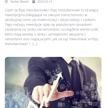
Radek Śliwiak
2025-02-14
Czym są flipy mieszkaniowe? Flipy mieszkaniowe to strategia
inwestycyjna polegająca na zakupie nieruchomości w
atrakcyjnej cenie, jej modernizacji i odsprzedaży z zyskiem.
Tego rodzaju inwestycje stały się popularnym sposobem
zarabiania na rynku nieruchomości, szczególnie wśród osób,
które mają wiedzę o rynku i umiejętności związane z
remontami oraz negocjacjami. Jak zacząć inwestować w flipy
mieszkaniowe? 1. […]