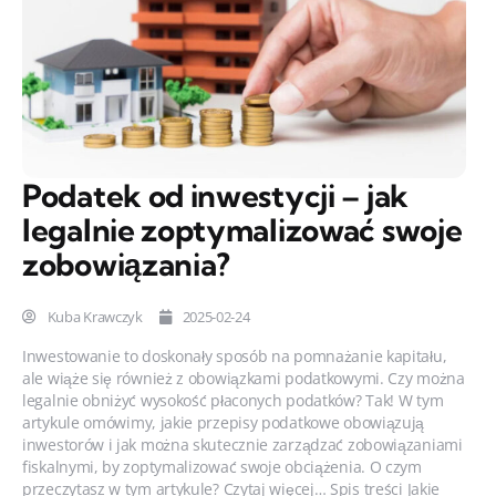
Podatek od inwestycji – jak
legalnie zoptymalizować swoje
zobowiązania?
Kuba Krawczyk
2025-02-24
Inwestowanie to doskonały sposób na pomnażanie kapitału,
ale wiąże się również z obowiązkami podatkowymi. Czy można
legalnie obniżyć wysokość płaconych podatków? Tak! W tym
artykule omówimy, jakie przepisy podatkowe obowiązują
inwestorów i jak można skutecznie zarządzać zobowiązaniami
fiskalnymi, by zoptymalizować swoje obciążenia. O czym
przeczytasz w tym artykule? Czytaj więcej… Spis treści Jakie