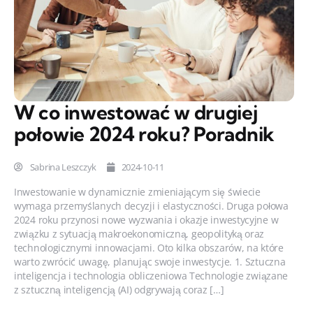
W co inwestować w drugiej
połowie 2024 roku? Poradnik
Sabrina Leszczyk
2024-10-11
Inwestowanie w dynamicznie zmieniającym się świecie
wymaga przemyślanych decyzji i elastyczności. Druga połowa
2024 roku przynosi nowe wyzwania i okazje inwestycyjne w
związku z sytuacją makroekonomiczną, geopolityką oraz
technologicznymi innowacjami. Oto kilka obszarów, na które
warto zwrócić uwagę, planując swoje inwestycje. 1. Sztuczna
inteligencja i technologia obliczeniowa Technologie związane
z sztuczną inteligencją (AI) odgrywają coraz […]