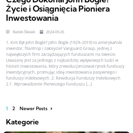
Życie i Osiągnięcia Pioniera
Inwestowania
Radek Śliwiak
2024-09-26
1. Kim Był John Bogle? John Bogle (1929–2019) to amerykański
inwestor, filantrop i założyciel Vanguard Group, jednej z
największych firm zarządzających funduszami na świecie.
Uważany jest za jednego z najbardziej wpływowych ludzi w
historii inwestowania, który zrewolucjonizował rynek funduszy
inwestycyjnych, promując ideę inwestowania pasywnego i
funduszy indeksowych. 2. Rewolucja Funduszy Indeksowych
2.1. Wprowadzenie Pierwszego Funduszu […]
1
2
Newer Posts
Kategorie