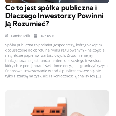
Co to jest spółka publiczna i
Dlaczego Inwestorzy Powinni
Ją Rozumieć?
Damian Milik
2025-05-10
Spółka publiczna to podmiot gospodarczy, którego akcje są
dopuszczone do obrotu na rynku regulowanym – najczęściej
na giełdzie papierów wartościowych. Zrozumienie jej
funkcjonowania jest fundamentem dla każdego inwestora,
który chce podejmować świadome decyzje i ograniczyć ryzyko
finansowe. Inwestowanie w spółki publiczne wiąże się nie
tylko z szansą na zysk, ale i z koniecznością analizy ich […]