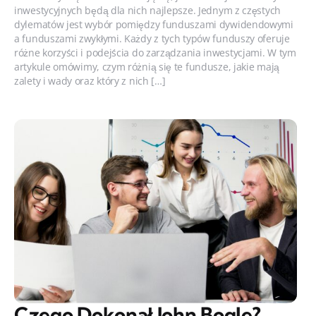
inwestycyjnych będą dla nich najlepsze. Jednym z częstych
dylematów jest wybór pomiędzy funduszami dywidendowymi
a funduszami zwykłymi. Każdy z tych typów funduszy oferuje
różne korzyści i podejścia do zarządzania inwestycjami. W tym
artykule omówimy, czym różnią się te fundusze, jakie mają
zalety i wady oraz który z nich […]
Czego Dokonał John Bogle?