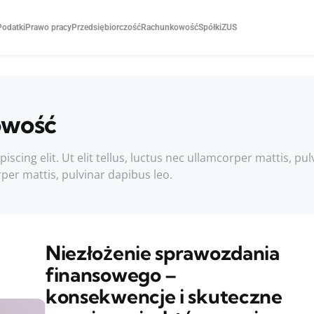
Podatki
Prawo pracy
Przedsiębiorczość
Rachunkowość
Spółki
ZUS
owość
cing elit. Ut elit tellus, luctus nec ullamcorper mattis, pul
rper mattis, pulvinar dapibus leo.
Niezłożenie sprawozdania
finansowego –
konsekwencje i skuteczne