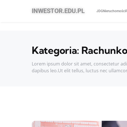
INWESTOR.EDU.PL
JDG
Nieruchomości
Kategoria:
Rachunk
Lorem ipsum dolor sit amet, consectetur adipis
dapibus leo.Ut elit tellus, luctus nec ullamco