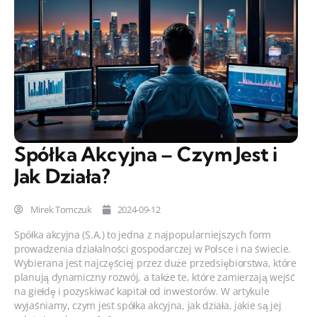
Spółka Akcyjna – Czym Jest i
Jak Działa?
Mirek Tomczuk
2024-09-12
Spółka akcyjna (S.A.) to jedna z najpopularniejszych form
prowadzenia działalności gospodarczej w Polsce i na świecie.
Wybierana jest najczęściej przez duże przedsiębiorstwa, które
planują dynamiczny rozwój, a także te, które zamierzają wejść
na giełdę i pozyskiwać kapitał od inwestorów. W artykule
wyjaśniamy, czym jest spółka akcyjna, jak działa, jakie są jej