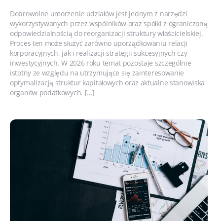
Dobrowolne umorzenie udziałów jest jednym z narzędzi
wykorzystywanych przez wspólników oraz spółki z ograniczoną
odpowiedzialnością do reorganizacji struktury właścicielskiej.
Proces ten może służyć zarówno uporządkowaniu relacji
korporacyjnych, jak i realizacji strategii sukcesyjnych czy
inwestycyjnych. W 2026 roku temat pozostaje szczególnie
istotny ze względu na utrzymujące się zainteresowanie
optymalizacją struktur kapitałowych oraz aktualne stanowiska
organów podatkowych. […]