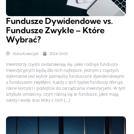
Fundusze Dywidendowe vs.
Fundusze Zwykłe – Które
Wybrać?
Kuba Krawczyk
2024-10-03
Inwestorzy często zastanawiają się, jakie rodzaje funduszy
inwestycyjnych będą dla nich najlepsze. Jednym z częstych
dylematów jest wybór pomiędzy funduszami dywidendowymi
a funduszami zwykłymi. Każdy z tych typów funduszy oferuje
różne korzyści i podejścia do zarządzania inwestycjami. W tym
artykule omówimy, czym różnią się te fundusze, jakie mają
zalety i wady oraz który z nich […]