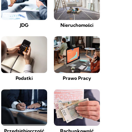
JDG
Nieruchomości
Podatki
Prawo Pracy
Przedsiębiorczość
Rachunkowość