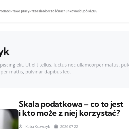
Podatki
Prawo pracy
Przedsiębiorczość
Rachunkowość
Spółki
ZUS
yk
cing elit. Ut elit tellus, luctus nec ullamcorper mattis, pul
rper mattis, pulvinar dapibus leo.
Skala podatkowa – co to jest
i kto może z niej korzystać?
Kuba Krawczyk
2026-07-22