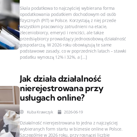
Skala podatkowa to najczęściej wybierana forma
opodatkowania podatkiem dochodowym od osób
fizycznych (PIT) w Polsce. Korzystają z niej przede
wszystkim pracownicy zatrudnieni na etacie,
zleceniobiorcy, emeryci i renciści, ale także
przedsiębiorcy prowadzący jednoosobową działalność
gospodarczą. W 2026 roku obowiązują te same
podstawowe zasady, co w poprzednich latach – stawki
podatku wynoszą 12% i 32%, a […]
Jak działa działalność
nierejestrowana przy
usługach online?
Kuba Krawczyk
2026-06-19
Działalność nierejestrowana to jedna z najczęściej
wybieranych form startu w biznesie online w Polsce.
Szczególnie w 2026 roku, przy rosnącej liczbie