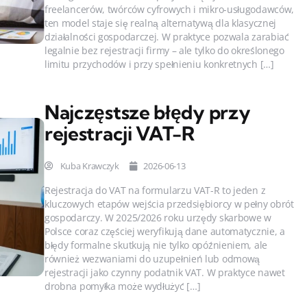
freelancerów, twórców cyfrowych i mikro-usługodawców,
ten model staje się realną alternatywą dla klasycznej
działalności gospodarczej. W praktyce pozwala zarabiać
legalnie bez rejestracji firmy – ale tylko do określonego
limitu przychodów i przy spełnieniu konkretnych […]
Najczęstsze błędy przy
rejestracji VAT-R
Kuba Krawczyk
2026-06-13
Rejestracja do VAT na formularzu VAT-R to jeden z
kluczowych etapów wejścia przedsiębiorcy w pełny obrót
gospodarczy. W 2025/2026 roku urzędy skarbowe w
Polsce coraz częściej weryfikują dane automatycznie, a
błędy formalne skutkują nie tylko opóźnieniem, ale
również wezwaniami do uzupełnień lub odmową
rejestracji jako czynny podatnik VAT. W praktyce nawet
drobna pomyłka może wydłużyć […]