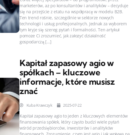
marketerów, aż po konsultantów i analityków – decyduje
się na przejście z etatu na współpracę w modelu B2B.
Ten trend rośnie, szczególnie w sektorze nowych
technologii i usług profesjonalnych. Jednak za wyborem
tym kryje się szereg pytań i formalności. Ten artykuł
pomoże Ci zrozumieć, jak założyć działalność
gospodarczą […]
Kapitał zapasowy agio w
spółkach – kluczowe
informacje, które musisz
znać
Kuba Krawczyk
2025-07-22
Kapitał zapasowy agio to jeden z kluczowych elementów
finansowania spółek, który często budzi wiele pytań
wśród przedsiębiorców, inwestorów i analityków
finansowych. Zrozumienie, czym jest agio i jak wpływa na