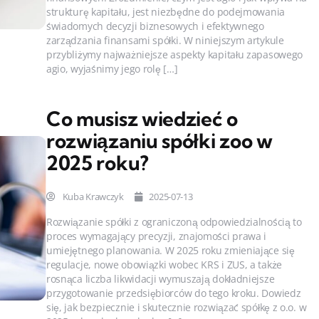
strukturę kapitału, jest niezbędne do podejmowania
świadomych decyzji biznesowych i efektywnego
zarządzania finansami spółki. W niniejszym artykule
przybliżymy najważniejsze aspekty kapitału zapasowego
agio, wyjaśnimy jego rolę […]
Co musisz wiedzieć o
rozwiązaniu spółki zoo w
2025 roku?
Kuba Krawczyk
2025-07-13
Rozwiązanie spółki z ograniczoną odpowiedzialnością to
proces wymagający precyzji, znajomości prawa i
umiejętnego planowania. W 2025 roku zmieniające się
regulacje, nowe obowiązki wobec KRS i ZUS, a także
rosnąca liczba likwidacji wymuszają dokładniejsze
przygotowanie przedsiębiorców do tego kroku. Dowiedz
się, jak bezpiecznie i skutecznie rozwiązać spółkę z o.o. w