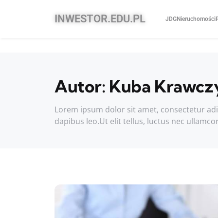
INWESTOR.EDU.PL
JDG
Nieruchomości
Autor:
Kuba Krawcz
Lorem ipsum dolor sit amet, consectetur adipis
dapibus leo.Ut elit tellus, luctus nec ullamco