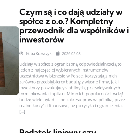
Czym są i co dają udziały w
spółce z o.o.? Kompletny
przewodnik dla wspólników i
inwestorów
Kuba Krawczyk
2026-02-08
Udziały w spółce z ograniczoną odpowiedzialnością to
jeden z najczęściej wybieranych instrumentów
uczestnictwa w biznesie w Polsce. Korzystają z nich
zarówno przedsiębiorcy budujący własne firmy, jak i
inwestorzy poszukujący stabilnych, przewidywalnych
form lokowania kapitału. Mimo ich popularności, wciąż
budzą wiele pytań — od zakresu praw wspólnika, przez
realne korzyści finansowe, aż po ryzyka i ograniczenia.
[…]
Podatek liniowy czy