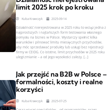
limit 2025 krok po kroku
Kuba Krawczyk
2025-09-14
Działalność nierejestrowana w 2025 roku to wciąż jedna z
najprostszych i najtańszych form testowania własnego
pomysłu na biznes w Polsce. Wystarczy spełnić kilka
warunków i pilnować limitu miesięcznych przychodów,
aby móc sprzedawać produkty lub usługi bez rejestracji
firmy w CEIDG. Co istotne, limit przychodów w 2025 roku
uległ zmianie – a od jego wysokości zależy, […]
Jak przejść na B2B w Polsce –
formalności, koszty i realne
korzyści
Kuba Krawczyk
2025-07-25
Coraz więcej specjalistów – od programistów, przez