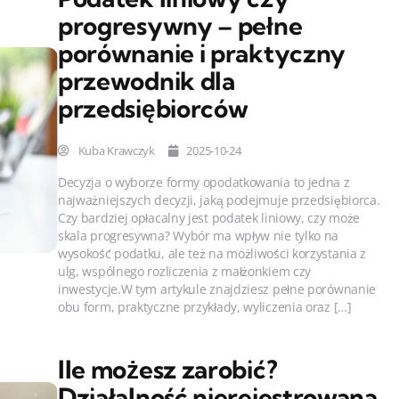
progresywny – pełne
porównanie i praktyczny
przewodnik dla
przedsiębiorców
Kuba Krawczyk
2025-10-24
Decyzja o wyborze formy opodatkowania to jedna z
najważniejszych decyzji, jaką podejmuje przedsiębiorca.
Czy bardziej opłacalny jest podatek liniowy, czy może
skala progresywna? Wybór ma wpływ nie tylko na
wysokość podatku, ale też na możliwości korzystania z
ulg, wspólnego rozliczenia z małżonkiem czy
inwestycje.W tym artykule znajdziesz pełne porównanie
obu form, praktyczne przykłady, wyliczenia oraz […]
Ile możesz zarobić?
Działalność nierejestrowana