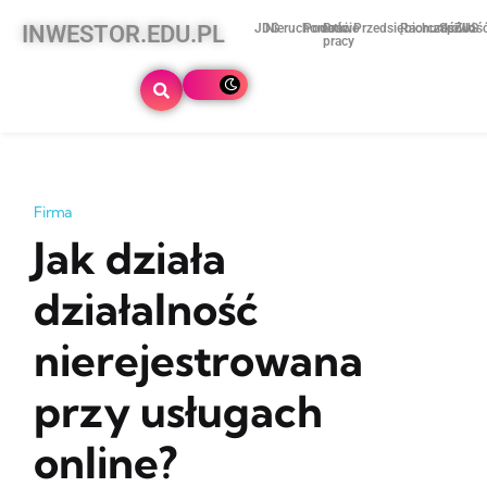
INWESTOR.EDU.PL
JDG
Nieruchomości
Podatki
Prawo
Przedsiębiorczość
Rachunkowoś
Spółki
ZUS
pracy
Firma
Jak działa
działalność
nierejestrowana
przy usługach
online?