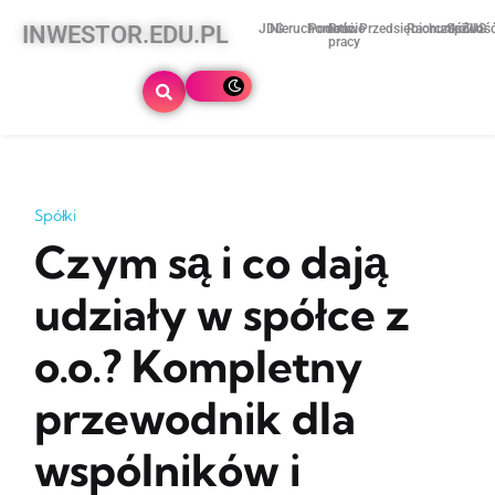
INWESTOR.EDU.PL
JDG
Nieruchomości
Podatki
Prawo
Przedsiębiorczość
Rachunkowoś
Spółki
ZUS
pracy
Spółki
Czym są i co dają
udziały w spółce z
o.o.? Kompletny
przewodnik dla
wspólników i