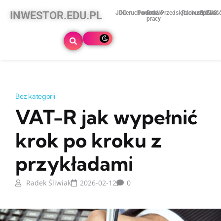
INWESTOR.EDU.PL
JDG
Nieruchomości
Podatki
Prawo
Przedsiębiorczość
Rachunkowoś
Spółki
ZUS
pracy
Bez kategorii
VAT-R jak wypełnić
krok po kroku z
przykładami
Radek Śliwiak
2026-02-12
0