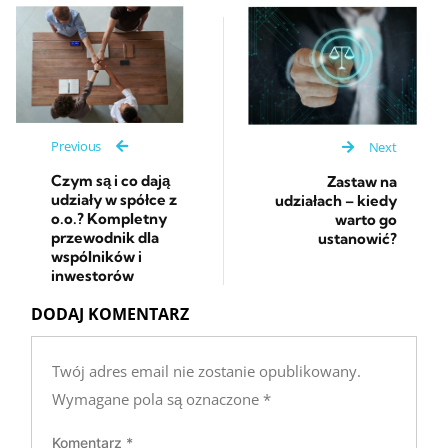
Previous
Next
Czym są i co dają
Zastaw na
udziały w spółce z
udziałach – kiedy
o.o.? Kompletny
warto go
przewodnik dla
ustanowić?
wspólników i
inwestorów
DODAJ KOMENTARZ
Twój adres email nie zostanie opublikowany.
Wymagane pola są oznaczone
*
Komentarz
*