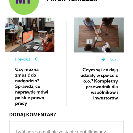
Previous
Next
Czy można
Czym są i co dają
zmusić do
udziały w spółce z
nadgodzin?
o.o.? Kompletny
Sprawdź, co
przewodnik dla
naprawdę mówi
wspólników i
polskie prawo
inwestorów
pracy
DODAJ KOMENTARZ
Twój adres email nie zostanie opublikowany.