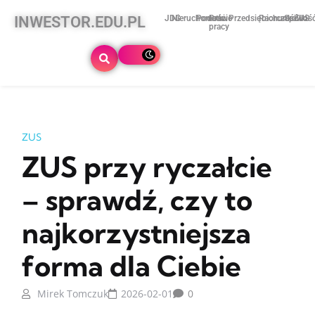
INWESTOR.EDU.PL
JDG
Nieruchomości
Podatki
Prawo
Przedsiębiorczość
Rachunkowoś
Spółki
ZUS
pracy
ZUS
ZUS przy ryczałcie
– sprawdź, czy to
najkorzystniejsza
forma dla Ciebie
Mirek Tomczuk
2026-02-01
0