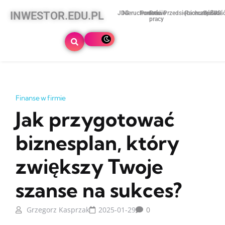
INWESTOR.EDU.PL
JDG
Nieruchomości
Podatki
Prawo
Przedsiębiorczość
Rachunkowoś
Spółki
ZUS
pracy
Finanse w firmie
Jak przygotować
biznesplan, który
zwiększy Twoje
szanse na sukces?
Grzegorz Kasprzak
2025-01-29
0