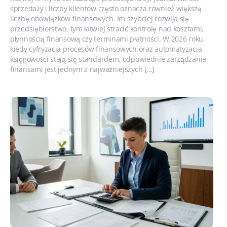
sprzedaży i liczby klientów często oznacza również większą
liczbę obowiązków finansowych. Im szybciej rozwija się
przedsiębiorstwo, tym łatwiej stracić kontrolę nad kosztami,
płynnością finansową czy terminami płatności. W 2026 roku,
kiedy cyfryzacja procesów finansowych oraz automatyzacja
księgowości stają się standardem, odpowiednie zarządzanie
finansami jest jednym z najważniejszych […]