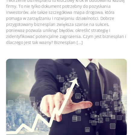
Tworzenie biznesplanu to kluczowy krok w budowaniu każdej
firmy. To nie tylko dokument potrzebny do pozyskania
inwestorów, ale także szczegółowa mapa drogowa, która
pomaga w zarządzaniu i rozwijaniu działalności. Dobrze
przygotowany biznesplan zwiększa szanse na sukces,
ponieważ pozwala uniknąć błędów, określić strategię i
zidentyfikować potencjalne zagrożenia. Czym jest biznesplan i
dlaczego jest tak ważny? Biznesplan […]