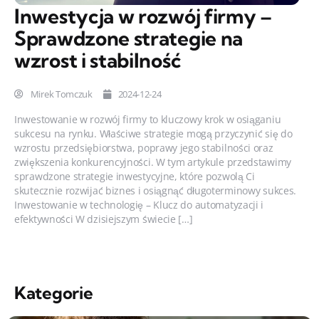
Inwestycja w rozwój firmy –
Sprawdzone strategie na
wzrost i stabilność
Mirek Tomczuk
2024-12-24
Inwestowanie w rozwój firmy to kluczowy krok w osiąganiu
sukcesu na rynku. Właściwe strategie mogą przyczynić się do
wzrostu przedsiębiorstwa, poprawy jego stabilności oraz
zwiększenia konkurencyjności. W tym artykule przedstawimy
sprawdzone strategie inwestycyjne, które pozwolą Ci
skutecznie rozwijać biznes i osiągnąć długoterminowy sukces.
Inwestowanie w technologię – Klucz do automatyzacji i
efektywności W dzisiejszym świecie […]
Kategorie