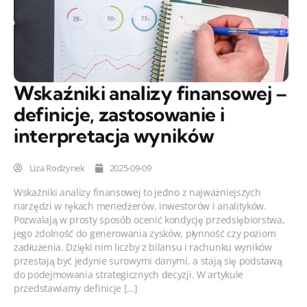
Wskaźniki analizy finansowej –
definicje, zastosowanie i
interpretacja wyników
Liza Rodzynek
2025-09-09
Wskaźniki analizy finansowej to jedno z najważniejszych
narzędzi w rękach menedżerów, inwestorów i analityków.
Pozwalają w prosty sposób ocenić kondycję przedsiębiorstwa,
jego zdolność do generowania zysków, płynność czy poziom
zadłużenia. Dzięki nim liczby z bilansu i rachunku wyników
przestają być jedynie surowymi danymi, a stają się podstawą
do podejmowania strategicznych decyzji. W artykule
przedstawiamy definicje […]