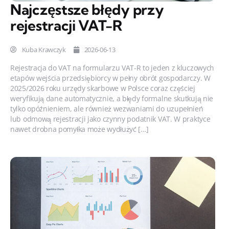
Najczęstsze błędy przy
rejestracji VAT-R
Kuba Krawczyk
2026-06-13
Rejestracja do VAT na formularzu VAT-R to jeden z kluczowych
etapów wejścia przedsiębiorcy w pełny obrót gospodarczy. W
2025/2026 roku urzędy skarbowe w Polsce coraz częściej
weryfikują dane automatycznie, a błędy formalne skutkują nie
tylko opóźnieniem, ale również wezwaniami do uzupełnień
lub odmową rejestracji jako czynny podatnik VAT. W praktyce
nawet drobna pomyłka może wydłużyć […]