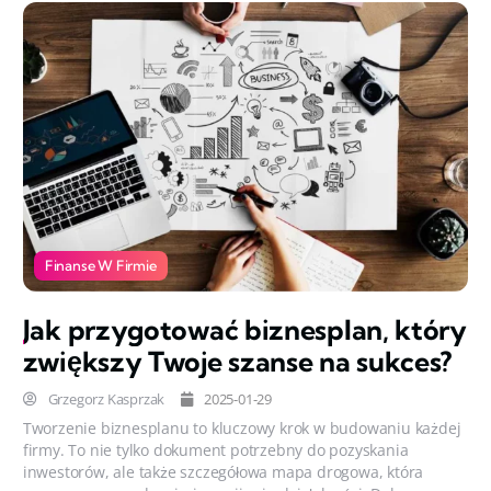
Finanse W Firmie
Jak przygotować biznesplan, który
zwiększy Twoje szanse na sukces?
Grzegorz Kasprzak
2025-01-29
Tworzenie biznesplanu to kluczowy krok w budowaniu każdej
firmy. To nie tylko dokument potrzebny do pozyskania
inwestorów, ale także szczegółowa mapa drogowa, która