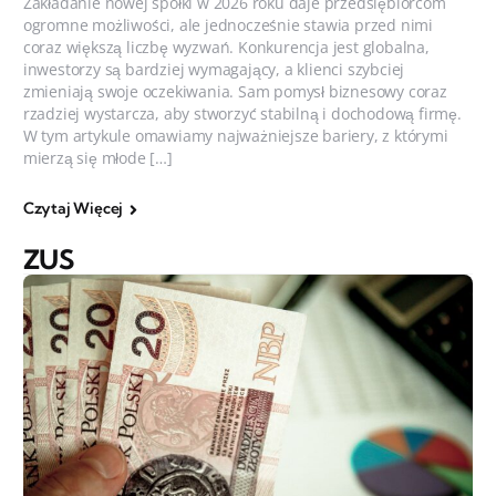
Zakładanie nowej spółki w 2026 roku daje przedsiębiorcom
ogromne możliwości, ale jednocześnie stawia przed nimi
coraz większą liczbę wyzwań. Konkurencja jest globalna,
inwestorzy są bardziej wymagający, a klienci szybciej
zmieniają swoje oczekiwania. Sam pomysł biznesowy coraz
rzadziej wystarcza, aby stworzyć stabilną i dochodową firmę.
W tym artykule omawiamy najważniejsze bariery, z którymi
mierzą się młode […]
Czytaj Więcej
ZUS