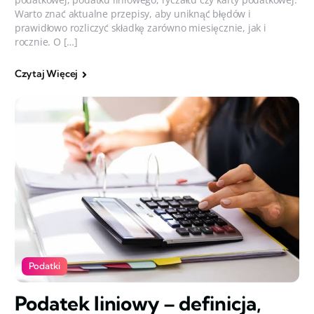
Warto znać aktualne przepisy, aby uniknąć błędów i
prawidłowo rozliczyć składkę zarówno miesięcznie, jak i
rocznie. O […]
Czytaj Więcej
Podatki
Podatek liniowy – definicja,