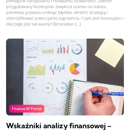
pomaga w zarządzaniu i rozwijaniu działalności. Dobrze
przygotowany biznesplan zwiększa szanse na sukces,
ponieważ pozwala uniknąć błędów, określić strategię i
zidentyfikować potencjalne zagrożenia. Czym jest biznesplan i
dlaczego jest tak ważny? Biznesplan […]
Finanse W Firmie
Wskaźniki analizy finansowej –