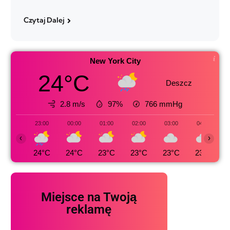
Czytaj Dalej
New York City
24°C
Deszcz
2.8 m/s
97%
766
mmHg
23:00
00:00
01:00
02:00
03:00
04:00
‹
›
24°C
24°C
23°C
23°C
23°C
23°C
Miejsce na Twoją
reklamę