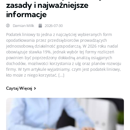
zasady i najważniejsze
informacje
Damian Milik
2026-07-30
Podatek liniowy to jedna z najczęściej wybieranych form
opodatkowania przez przedsiębiorców prowadzących
jednoosobową działalność gospodarczą. W 2026 roku nadal
obowiązuje stawka 19%, jednak wybór tej formy rozliczeń
powinien być poprzedzony dokładną analizą osiąganych
dochodów, możliwości korzystania z ulg oraz planów rozwoju
firmy. W tym artykule wyjaśniamy, czym jest podatek liniowy,
kto może z niego korzystać, […]
Czytaj Więcej