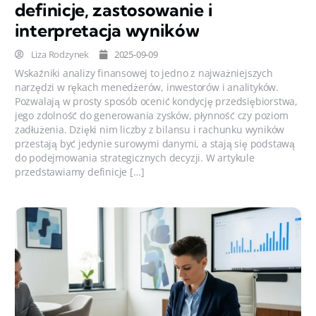
definicje, zastosowanie i
interpretacja wyników
Liza Rodzynek
2025-09-09
Wskaźniki analizy finansowej to jedno z najważniejszych
narzędzi w rękach menedżerów, inwestorów i analityków.
Pozwalają w prosty sposób ocenić kondycję przedsiębiorstwa,
jego zdolność do generowania zysków, płynność czy poziom
zadłużenia. Dzięki nim liczby z bilansu i rachunku wyników
przestają być jedynie surowymi danymi, a stają się podstawą
do podejmowania strategicznych decyzji. W artykule
przedstawiamy definicje […]