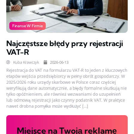
Finanse W Firmie
Najczęstsze błędy przy rejestracji
VAT-R
Kuba Krawczyk
2026-06-13
Rejestracja do VAT na formularzu VAT-R to jeden z kluczowych
etapów wejścia przedsiębiorcy w pełny obrót gospodarczy. W
2025/2026 roku urzędy skarbowe w Polsce coraz częściej
weryfikują dane automatycznie, a błędy formalne skutkują nie
tylko opóźnieniem, ale również wezwaniami do uzupełnień
lub odmową rejestracji jako czynny podatnik VAT. W praktyce
nawet drobna pomyłka może wydłużyć […]
Miejsce na Twoją reklamę