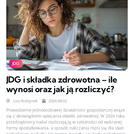
JDG
JDG i składka zdrowotna – ile
wynosi oraz jak ją rozliczyć?
Liza Rodzynek
2026-08-02
Prowadzenie jednoosobowej działalności gospodarczej wiąże
się z obowiązkiem opłacania składki zdrowotnej. W 2026 roku
przedsiębiorcy nadal rozliczają ją w zależności od wybranej
formy opodatkowania, a sposób naliczania różni się dla skali
podatkowej, podatku liniowego, ryczałtu czy karty podatkowej.