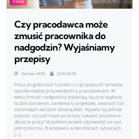
Firma
Czy pracodawca może
zmusić pracownika do
nadgodzin? Wyjaśniamy
przepisy
Damian Milik
2026-08-05
Praca po godzinach to jeden z najczęstszych tematów
sporów między pracownikami a pracodawcami. W
wielu firmach nadgodziny pojawiają się przy większej
liczbie zamówień, zamknięciu projektów, awariach lub
sezonowym wzroście obowiązków. Pojawia się jednak
pytanie: czy szef może po prostu nakazać pozostanie
dłużej w pracy? W polskim prawie odpowiedź nie jest
jednoznaczna. Pracodawca w określonych sytuacjach
[…]