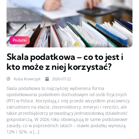
Podatki
Skala podatkowa – co to jest i
kto może z niej korzystać?
Kuba Krawczyk
2026-07-22
Skala podatkowa to najczęściej wybierana forma
opodatkowania podatkiem dochodowym od osób fizycznych
(PIT) w Polsce. Korzystają z niej przede wszystkim pracownicy
zatrudnieni na etacie, zleceniobiorcy, emeryci i renciści, ale
także przedsiębiorcy prowadzący jednoosobową działalność
gospodarczą. W 2026 roku obowiązują te same podstawowe
zasady, co w poprzednich latach – stawki podatku wynoszą
12% i 32%, a […]