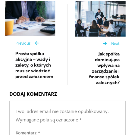
Previous
Next
Prosta spółka
Jak spółka
akcyjna – wady i
dominująca
zalety, o których
wpływa na
musisz wiedzieć
zarządzanie i
przed założeniem
finanse spółek
zależnych?
DODAJ KOMENTARZ
Twój adres email nie zostanie opublikowany.
Wymagane pola są oznaczone
*
Komentarz
*