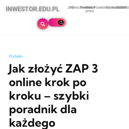
INWESTOR.EDU.PL
JDG
Nieruchomości
Podatki
Prawo
Przedsiębiorczość
Rachunkowoś
Spółki
ZUS
pracy
Podatki
Jak złożyć ZAP 3
online krok po
kroku – szybki
poradnik dla
każdego