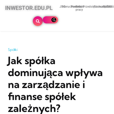
INWESTOR.EDU.PL
JDG
Nieruchomości
Podatki
Prawo
Przedsiębiorczość
Rachunkowoś
Spółki
ZUS
pracy
Spółki
Jak spółka
dominująca wpływa
na zarządzanie i
finanse spółek
zależnych?