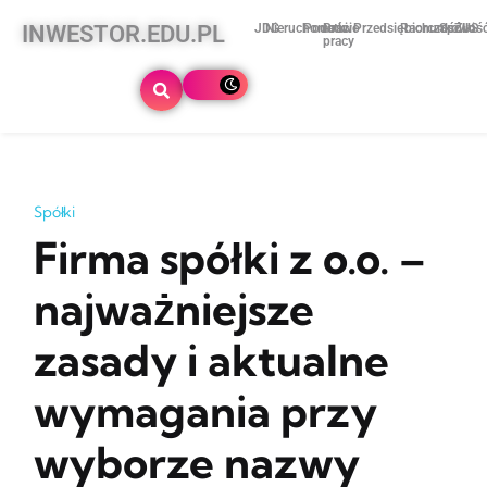
INWESTOR.EDU.PL
JDG
Nieruchomości
Podatki
Prawo
Przedsiębiorczość
Rachunkowoś
Spółki
ZUS
pracy
Spółki
Firma spółki z o.o. –
najważniejsze
zasady i aktualne
wymagania przy
wyborze nazwy