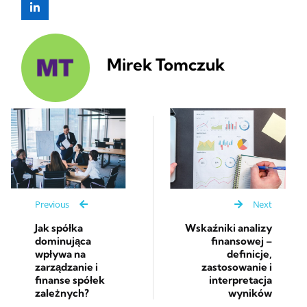
Mirek Tomczuk
Previous
Next
Jak spółka
Wskaźniki analizy
dominująca
finansowej –
wpływa na
definicje,
zarządzanie i
zastosowanie i
finanse spółek
interpretacja
zależnych?
wyników