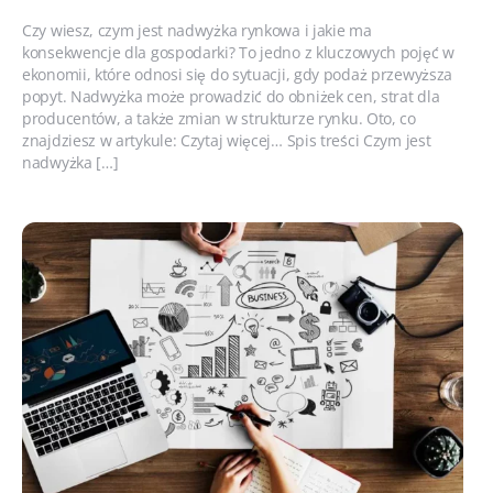
Czy wiesz, czym jest nadwyżka rynkowa i jakie ma
konsekwencje dla gospodarki? To jedno z kluczowych pojęć w
ekonomii, które odnosi się do sytuacji, gdy podaż przewyższa
popyt. Nadwyżka może prowadzić do obniżek cen, strat dla
producentów, a także zmian w strukturze rynku. Oto, co
znajdziesz w artykule: Czytaj więcej… Spis treści Czym jest
nadwyżka […]