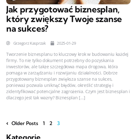
Jak przygotować biznesplan,
który zwiększy Twoje szanse
na sukces?
Grzegorz Kasprzak
2025-01-29
Tworzenie biznesplanu to kluczowy krok w budowaniu każdej
firmy. To nie tylko dokument potrzebny do pozyskania
inwestorów, ale także szczegółowa mapa drogowa, która
pomaga w zarządzaniu i rozwijaniu działalności. Dobrze
przygotowany biznesplan zwiększa szanse na sukces,
ponieważ pozwala uniknąć błędów, określić strategię i
zidentyfikować potencjalne zagrożenia. Czym jest biznesplan i
dlaczego jest tak ważny? Biznesplan […]
Older Posts
1
2
3
Kategorie