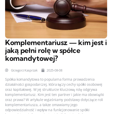
Komplementariusz — kim jest i
jaką pełni rolę w spółce
komandytowej?
Grzegorz Kasprzak
2025-08-08
Spółka komandytowa to popularna forma prowadzenia
działalności gospodarczej, która łączy cechy spółki osobowej
oraz kapitałowej. W jej strukturze kluczową rolę odgrywa
komplementariusz. Kim jest ten partner i jakie ma obowiązki
oraz prawa? W artykule wyjaśniamy podstawy dotyczące roli
komplementariusza, a także omawiamy jego
odpowiedzialność i wpływ na funkcjonowanie spółki