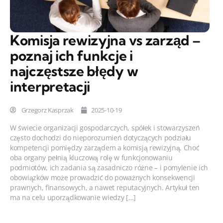
Komisja rewizyjna vs zarząd –
poznaj ich funkcje i
najczęstsze błędy w
interpretacji
Grzegorz Kasprzak
2025-10-19
W świecie organizacji gospodarczych, spółek i stowarzyszeń
często dochodzi do nieporozumień dotyczących podziału
kompetencji pomiędzy zarządem a komisją rewizyjną. Choć
oba organy pełnią kluczową rolę w funkcjonowaniu
podmiotów, ich zadania są zasadniczo różne – i pomylenie ich
obowiązków może prowadzić do poważnych konsekwencji
prawnych, finansowych, a nawet reputacyjnych. Artykuł ten
ma na celu uporządkowanie wiedzy […]