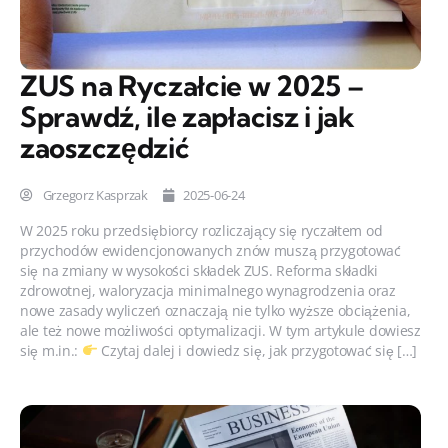
ZUS na Ryczałcie w 2025 –
Sprawdź, ile zapłacisz i jak
zaoszczędzić
Grzegorz Kasprzak
2025-06-24
W 2025 roku przedsiębiorcy rozliczający się ryczałtem od
przychodów ewidencjonowanych znów muszą przygotować
się na zmiany w wysokości składek ZUS. Reforma składki
zdrowotnej, waloryzacja minimalnego wynagrodzenia oraz
nowe zasady wyliczeń oznaczają nie tylko wyższe obciążenia,
ale też nowe możliwości optymalizacji. W tym artykule dowiesz
się m.in.:
Czytaj dalej i dowiedz się, jak przygotować się […]