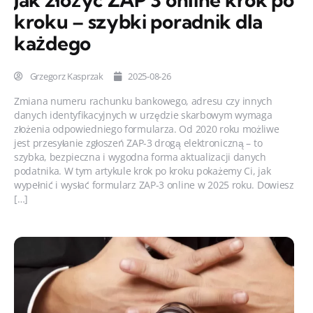
kroku – szybki poradnik dla
każdego
Grzegorz Kasprzak
2025-08-26
Zmiana numeru rachunku bankowego, adresu czy innych
danych identyfikacyjnych w urzędzie skarbowym wymaga
złożenia odpowiedniego formularza. Od 2020 roku możliwe
jest przesyłanie zgłoszeń ZAP-3 drogą elektroniczną – to
szybka, bezpieczna i wygodna forma aktualizacji danych
podatnika. W tym artykule krok po kroku pokażemy Ci, jak
wypełnić i wysłać formularz ZAP-3 online w 2025 roku. Dowiesz
[…]