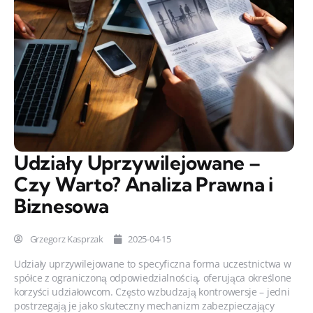
Udziały Uprzywilejowane –
Czy Warto? Analiza Prawna i
Biznesowa
Grzegorz Kasprzak
2025-04-15
Udziały uprzywilejowane to specyficzna forma uczestnictwa w
spółce z ograniczoną odpowiedzialnością, oferująca określone
korzyści udziałowcom. Często wzbudzają kontrowersje – jedni
postrzegają je jako skuteczny mechanizm zabezpieczający