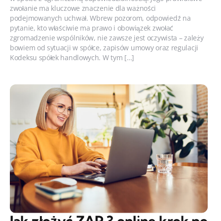
zwołanie ma kluczowe znaczenie dla ważności
podejmowanych uchwał. Wbrew pozorom, odpowiedź na
pytanie, kto właściwie ma prawo i obowiązek zwołać
zgromadzenie wspólników, nie zawsze jest oczywista – zależy
bowiem od sytuacji w spółce, zapisów umowy oraz regulacji
Kodeksu spółek handlowych. W tym […]
Jak złożyć ZAP 3 online krok po