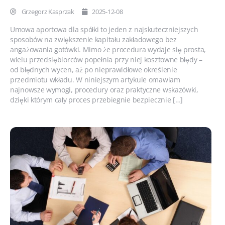
Grzegorz Kasprzak
2025-12-08
Umowa aportowa dla spółki to jeden z najskuteczniejszych
sposobów na zwiększenie kapitału zakładowego bez
angażowania gotówki. Mimo że procedura wydaje się prosta,
wielu przedsiębiorców popełnia przy niej kosztowne błędy –
od błędnych wycen, aż po nieprawidłowe określenie
przedmiotu wkładu. W niniejszym artykule omawiam
najnowsze wymogi, procedury oraz praktyczne wskazówki,
dzięki którym cały proces przebiegnie bezpiecznie […]