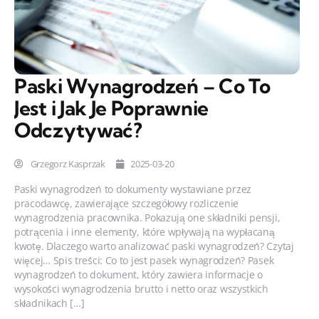
Paski Wynagrodzeń – Co To
Jest i Jak Je Poprawnie
Odczytywać?
Grzegorz Kasprzak
2025-03-20
Paski wynagrodzeń to dokumenty wystawiane przez
pracodawcę, zawierające szczegółowy rozliczenie
wynagrodzenia pracownika. Pokazują one składniki pensji,
potrącenia i inne elementy, które wpływają na wypłacaną
kwotę. Dlaczego warto analizować paski wynagrodzeń? Czytaj
więcej… Spis treści: Co to jest pasek wynagrodzeń? Pasek
wynagrodzeń to dokument, który zawiera informacje o
wysokości wynagrodzenia brutto i netto oraz wszystkich
składnikach […]