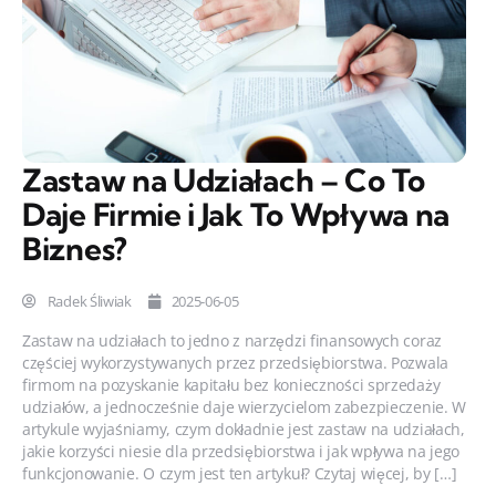
Zastaw na Udziałach – Co To
Daje Firmie i Jak To Wpływa na
Biznes?
Radek Śliwiak
2025-06-05
Zastaw na udziałach to jedno z narzędzi finansowych coraz
częściej wykorzystywanych przez przedsiębiorstwa. Pozwala
firmom na pozyskanie kapitału bez konieczności sprzedaży
udziałów, a jednocześnie daje wierzycielom zabezpieczenie. W
artykule wyjaśniamy, czym dokładnie jest zastaw na udziałach,
jakie korzyści niesie dla przedsiębiorstwa i jak wpływa na jego
funkcjonowanie. O czym jest ten artykuł? Czytaj więcej, by […]