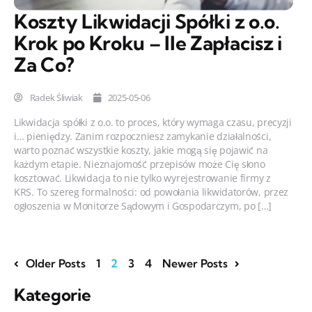
Koszty Likwidacji Spółki z o.o.
Krok po Kroku – Ile Zapłacisz i
Za Co?
Radek Śliwiak
2025-05-06
Likwidacja spółki z o.o. to proces, który wymaga czasu, precyzji
i… pieniędzy. Zanim rozpoczniesz zamykanie działalności,
warto poznać wszystkie koszty, jakie mogą się pojawić na
każdym etapie. Nieznajomość przepisów może Cię słono
kosztować. Likwidacja to nie tylko wyrejestrowanie firmy z
KRS. To szereg formalności: od powołania likwidatorów, przez
ogłoszenia w Monitorze Sądowym i Gospodarczym, po […]
Older Posts
1
2
3
4
Newer Posts
Kategorie