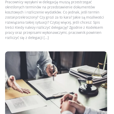
Pracownicy wysyłani w delegację muszą przestrzegać
określonych terminów na przedstawienie dokumentów
kosztowych i rozliczenie wydatków. Co jednak, jeśli termin
został przekroczony? Czy grozi za to kara? Jakie są możliwości
rozwiązania takiej sytuacji? Czytaj więcej, jeśli chcesz: Spis
treści Kiedy należy rozliczyć delegację? Zgodnie z Kodeksem
pracy oraz przepisami wykonawczymi, pracownik powinien
rozliczyć się z delegacji […]