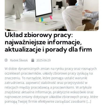
Układ zbiorowy pracy:
najważniejsze informacje,
aktualizacje i porady dla firm
Radek Śliwiak
2025-06-29
W dobie dynamicznych zmian na rynku pracy oraz rosnących
oczekiwań pracowników, układy zbiorowe pracy zyskują na
znaczeniu. To narzędzie, które pomaga ustalić warunki
zatrudnienia, zapewnić stabilność oraz przejrzystość w
relacjach między pracodawcą a pracownikami. W artykule
znajdziesz aktualne informacje, praktyczne wskazówki oraz
najnowsze zmiany dotyczące układów zbiorowych pracy, które
pomogą Twojej firmie efektywnie zarządzać zasobami […]