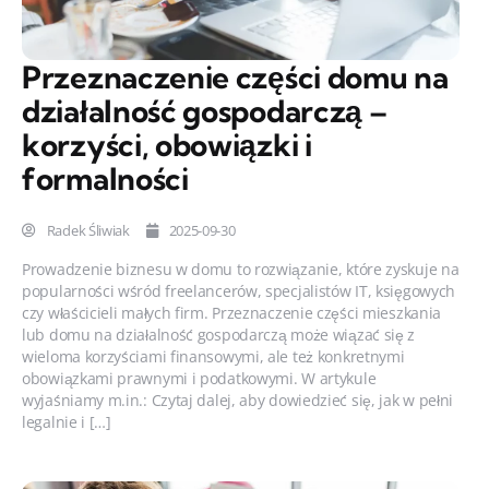
Przeznaczenie części domu na
działalność gospodarczą –
korzyści, obowiązki i
formalności
Radek Śliwiak
2025-09-30
Prowadzenie biznesu w domu to rozwiązanie, które zyskuje na
popularności wśród freelancerów, specjalistów IT, księgowych
czy właścicieli małych firm. Przeznaczenie części mieszkania
lub domu na działalność gospodarczą może wiązać się z
wieloma korzyściami finansowymi, ale też konkretnymi
obowiązkami prawnymi i podatkowymi. W artykule
wyjaśniamy m.in.: Czytaj dalej, aby dowiedzieć się, jak w pełni
legalnie i […]