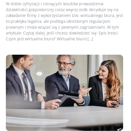
W dobie cyfryzacji i rosnących kosztów prowadzenia
działalności gospodarczej coraz więcej osób decyduje się na
zakładanie firmy z wykorzystaniem tzw. wirtualnego biura. Jest
to praktyka legalna, ale podlega określonym regulacjom
prawnym i może wiązać się z pewnymi zagrożeniami. W tym
artykule: Czytaj dalej, jeśli chcesz dowiedzieć się: Spis treści
Czym jest wirtualne biuro? Wirtualne biuro […]