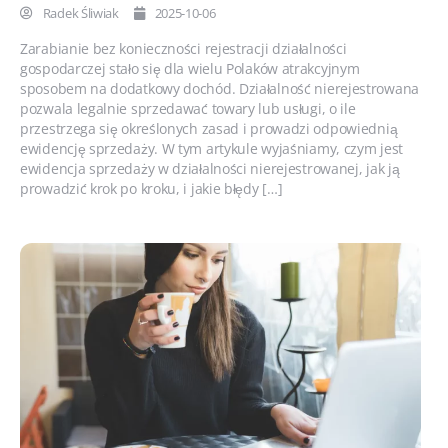
Radek Śliwiak
2025-10-06
Zarabianie bez konieczności rejestracji działalności
gospodarczej stało się dla wielu Polaków atrakcyjnym
sposobem na dodatkowy dochód. Działalność nierejestrowana
pozwala legalnie sprzedawać towary lub usługi, o ile
przestrzega się określonych zasad i prowadzi odpowiednią
ewidencję sprzedaży. W tym artykule wyjaśniamy, czym jest
ewidencja sprzedaży w działalności nierejestrowanej, jak ją
prowadzić krok po kroku, i jakie błędy […]