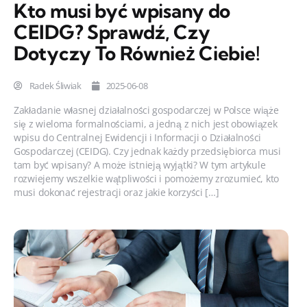
Kto musi być wpisany do
CEIDG? Sprawdź, Czy
Dotyczy To Również Ciebie!
Radek Śliwiak
2025-06-08
Zakładanie własnej działalności gospodarczej w Polsce wiąże
się z wieloma formalnościami, a jedną z nich jest obowiązek
wpisu do Centralnej Ewidencji i Informacji o Działalności
Gospodarczej (CEIDG). Czy jednak każdy przedsiębiorca musi
tam być wpisany? A może istnieją wyjątki? W tym artykule
rozwiejemy wszelkie wątpliwości i pomożemy zrozumieć, kto
musi dokonać rejestracji oraz jakie korzyści […]