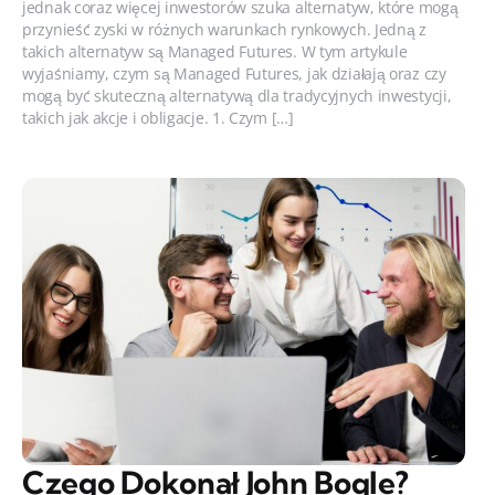
jednak coraz więcej inwestorów szuka alternatyw, które mogą
przynieść zyski w różnych warunkach rynkowych. Jedną z
takich alternatyw są Managed Futures. W tym artykule
wyjaśniamy, czym są Managed Futures, jak działają oraz czy
mogą być skuteczną alternatywą dla tradycyjnych inwestycji,
takich jak akcje i obligacje. 1. Czym […]
Czego Dokonał John Bogle?