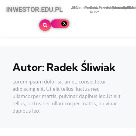
INWESTOR.EDU.PL
JDG
Nieruchomości
Podatki
Prawo
Przedsiębiorczość
Rachunkowoś
Spółki
ZUS
pracy
Autor:
Radek Śliwiak
Lorem ipsum dolor sit amet, consectetur
adipiscing elit. Ut elit tellus, luctus nec
ullamcorper mattis, pulvinar dapibus leo.Ut elit
tellus, luctus nec ullamcorper mattis, pulvinar
dapibus leo.