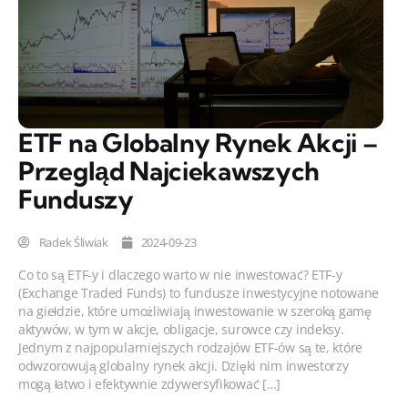
ETF na Globalny Rynek Akcji –
Przegląd Najciekawszych
Funduszy
Radek Śliwiak
2024-09-23
Co to są ETF-y i dlaczego warto w nie inwestować? ETF-y
(Exchange Traded Funds) to fundusze inwestycyjne notowane
na giełdzie, które umożliwiają inwestowanie w szeroką gamę
aktywów, w tym w akcje, obligacje, surowce czy indeksy.
Jednym z najpopularniejszych rodzajów ETF-ów są te, które
odwzorowują globalny rynek akcji. Dzięki nim inwestorzy
mogą łatwo i efektywnie zdywersyfikować […]