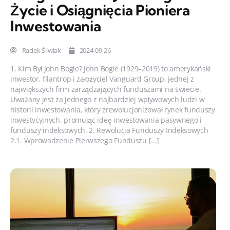
Życie i Osiągnięcia Pioniera
Inwestowania
Radek Śliwiak
2024-09-26
1. Kim Był John Bogle? John Bogle (1929–2019) to amerykański
inwestor, filantrop i założyciel Vanguard Group, jednej z
największych firm zarządzających funduszami na świecie.
Uważany jest za jednego z najbardziej wpływowych ludzi w
historii inwestowania, który zrewolucjonizował rynek funduszy
inwestycyjnych, promując ideę inwestowania pasywnego i
funduszy indeksowych. 2. Rewolucja Funduszy Indeksowych
2.1. Wprowadzenie Pierwszego Funduszu […]