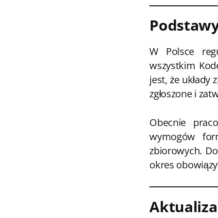
Podstawy
W Polsce regu
wszystkim Kode
jest, że układy
zgłoszone i zat
Obecnie prac
wymogów forma
zbiorowych. Do
okres obowiązy
Aktualiza