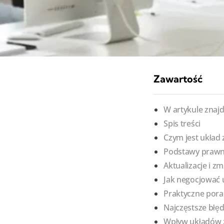
Zawartość
W artykule znajd
Spis treści
Czym jest układ
Podstawy prawne
Aktualizacje i z
Jak negocjować 
Praktyczne por
Najczęstsze błęd
Wpływ układów z