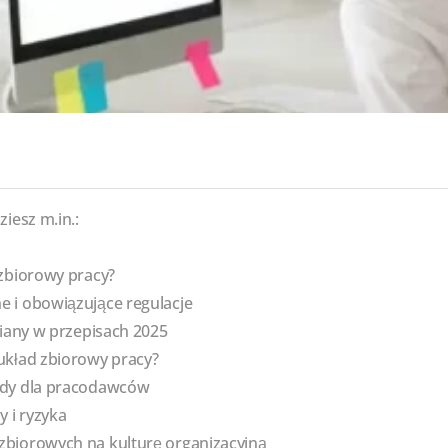
ziesz m.in.:
 zbiorowy pracy?
 i obowiązujące regulacje
miany w przepisach 2025
układ zbiorowy pracy?
ady dla pracodawców
y i ryzyka
biorowych na kulturę organizacyjną