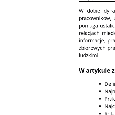
W dobie dyna
pracowników, u
pomaga ustalić
relacjach międ
informacje, p
zbiorowych pra
ludzkimi.
W artykule z
Defi
Najn
Prak
Najc
Rola