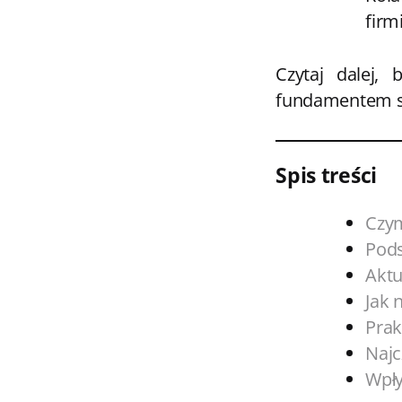
firm
Czytaj dalej,
fundamentem st
Spis treści
Czym
Pods
Aktu
Jak 
Prak
Najc
Wpły