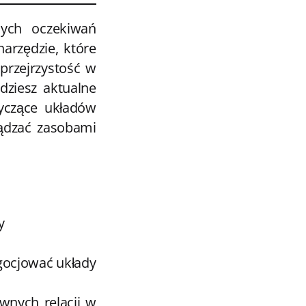
ych oczekiwań
arzędzie, które
przejrzystość w
dziesz aktualne
yczące układów
ządzać zasobami
y
gocjować układy
wnych relacji w