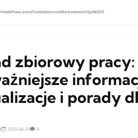
Podatki
Prawo pracy
Przedsiębiorczość
Rachunkowość
Spółki
ZUS
d zbiorowy pracy:
ażniejsze informac
alizacje i porady d
k
2025-06-29
0