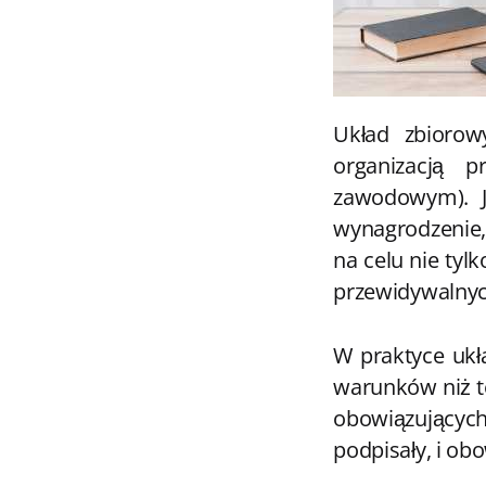
Układ zbiorow
organizacją 
zawodowym). J
wynagrodzenie, 
na celu nie tyl
przewidywalny
W praktyce ukł
warunków niż t
obowiązujących
podpisały, i ob