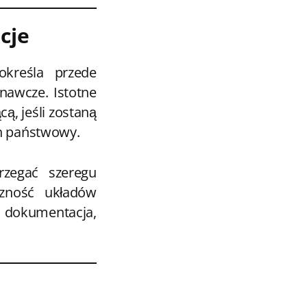
cje
określa przede
nawcze. Istotne
ą, jeśli zostaną
an państwowy.
zegać szeregu
czność układów
, dokumentacja,