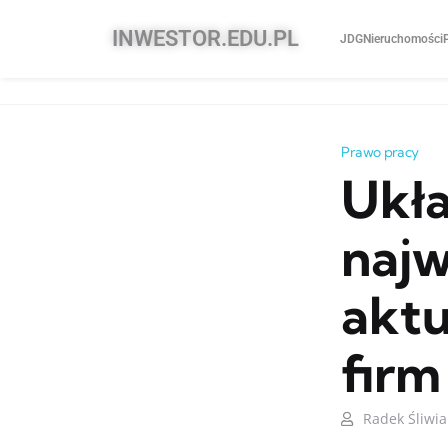
INWESTOR.EDU.PL
JDG
Nieruchomości
Prawo pracy
Ukła
najw
aktu
firm
Radek Śliwia