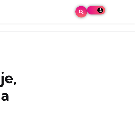
je,
la