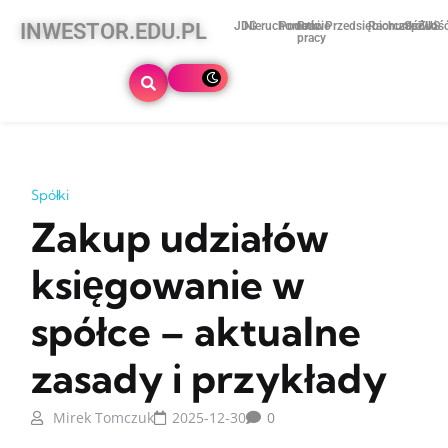
INWESTOR.EDU.PL
JDG
Nieruchomości
Podatki
Prawo
Przedsiębiorczość
Rachunkowoś
Spółki
ZUS
pracy
Spółki
Zakup udziałów
księgowanie w
spółce – aktualne
zasady i przykłady
Mirek Tomczuk
2025-12-30
0