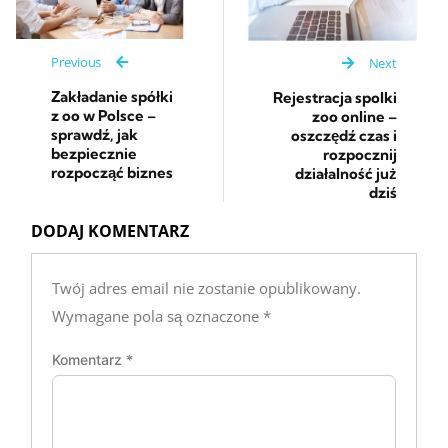
Previous
Next
Zakładanie spółki
Rejestracja spolki
z oo w Polsce –
zoo online –
sprawdź, jak
oszczędź czas i
bezpiecznie
rozpocznij
rozpocząć biznes
działalność już
dziś
DODAJ KOMENTARZ
Twój adres email nie zostanie opublikowany.
Wymagane pola są oznaczone
*
Komentarz
*