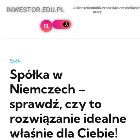
INWESTOR.EDU.PL
JDG
Nieruchomości
Podatki
Prawo
Przedsiębiorczość
Rachunkowoś
Spółki
ZUS
pracy
Spółki
Spółka w
Niemczech –
sprawdź, czy to
rozwiązanie idealne
właśnie dla Ciebie!