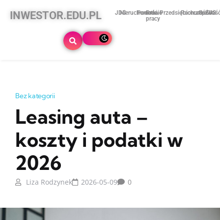
INWESTOR.EDU.PL
JDG
Nieruchomości
Podatki
Prawo
Przedsiębiorczość
Rachunkowoś
Spółki
ZUS
pracy
Bez kategorii
Leasing auta –
koszty i podatki w
2026
Liza Rodzynek
2026-05-09
0