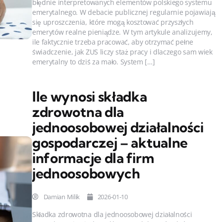
błędnie interpretowanych elementów polskiego systemu
emerytalnego. W debacie publicznej regularnie pojawiają
się uproszczenia, które mogą kosztować przyszłych
emerytów realne pieniądze. W tym artykule analizujemy,
ile faktycznie trzeba pracować, aby otrzymać pełne
świadczenie, jak ZUS liczy staż pracy i dlaczego sam wiek
emerytalny to dziś za mało. System […]
Ile wynosi składka
zdrowotna dla
jednoosobowej działalności
gospodarczej – aktualne
informacje dla firm
jednoosobowych
Damian Milik
2026-01-10
Składka zdrowotna dla jednoosobowej działalności