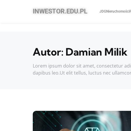
INWESTOR.EDU.PL
JDG
Nieruchomości
Autor:
Damian Milik
Lorem ipsum dolor sit amet, consectetur adipis
dapibus leo.Ut elit tellus, luctus nec ullamco