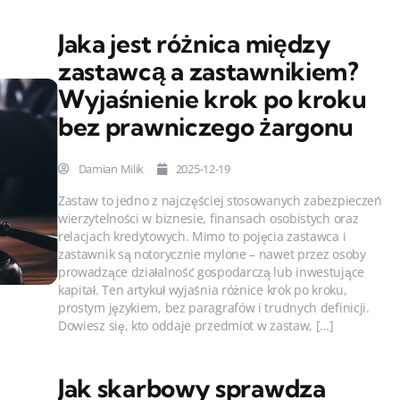
Jaka jest różnica między
zastawcą a zastawnikiem?
Wyjaśnienie krok po kroku
bez prawniczego żargonu
Damian Milik
2025-12-19
Zastaw to jedno z najczęściej stosowanych zabezpieczeń
wierzytelności w biznesie, finansach osobistych oraz
relacjach kredytowych. Mimo to pojęcia zastawca i
zastawnik są notorycznie mylone – nawet przez osoby
prowadzące działalność gospodarczą lub inwestujące
kapitał. Ten artykuł wyjaśnia różnice krok po kroku,
prostym językiem, bez paragrafów i trudnych definicji.
Dowiesz się, kto oddaje przedmiot w zastaw, […]
Jak skarbowy sprawdza