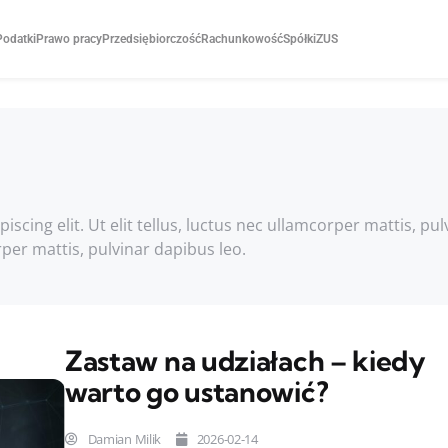
Podatki
Prawo pracy
Przedsiębiorczość
Rachunkowość
Spółki
ZUS
cing elit. Ut elit tellus, luctus nec ullamcorper mattis, pul
rper mattis, pulvinar dapibus leo.
Zastaw na udziałach – kiedy
warto go ustanowić?
Damian Milik
2026-02-14