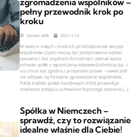
zgromadzenia wspólników –
pełny przewodnik krok po
kroku
Damian Milik
2025-11-12
W świecie małych i średnich przedsiębiorstw decyzje
wspólników często muszą być podejmowane szybko,
sprawnie i bez zbędnych formalności. Jednak każda
uchwała spółki z ograniczoną odpowiedzialnością (sp. z
o.o.) musi być zgodna z przepisami prawa – nawet jeśli
nie odbywa się formalne zgromadzenie wspólników.
Polski Kodeks spółek handlowych (KSH) przewiduje
możliwość podjęcia uchwał bez fizycznego zebrania […]
Spółka w Niemczech –
sprawdź, czy to rozwiązanie
idealne właśnie dla Ciebie!