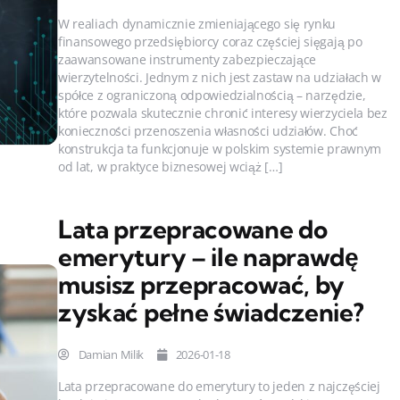
W realiach dynamicznie zmieniającego się rynku
finansowego przedsiębiorcy coraz częściej sięgają po
zaawansowane instrumenty zabezpieczające
wierzytelności. Jednym z nich jest zastaw na udziałach w
spółce z ograniczoną odpowiedzialnością – narzędzie,
które pozwala skutecznie chronić interesy wierzyciela bez
konieczności przenoszenia własności udziałów. Choć
konstrukcja ta funkcjonuje w polskim systemie prawnym
od lat, w praktyce biznesowej wciąż […]
Lata przepracowane do
emerytury – ile naprawdę
musisz przepracować, by
zyskać pełne świadczenie?
Damian Milik
2026-01-18
Lata przepracowane do emerytury to jeden z najczęściej