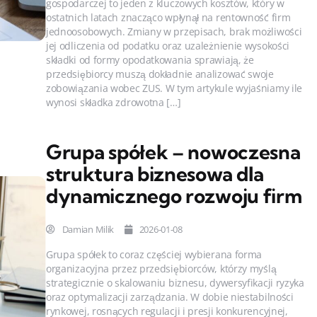
gospodarczej to jeden z kluczowych kosztów, który w
ostatnich latach znacząco wpłynął na rentowność firm
jednoosobowych. Zmiany w przepisach, brak możliwości
jej odliczenia od podatku oraz uzależnienie wysokości
składki od formy opodatkowania sprawiają, że
przedsiębiorcy muszą dokładnie analizować swoje
zobowiązania wobec ZUS. W tym artykule wyjaśniamy ile
wynosi składka zdrowotna […]
Grupa spółek – nowoczesna
struktura biznesowa dla
dynamicznego rozwoju firm
Damian Milik
2026-01-08
Grupa spółek to coraz częściej wybierana forma
organizacyjna przez przedsiębiorców, którzy myślą
strategicznie o skalowaniu biznesu, dywersyfikacji ryzyka
oraz optymalizacji zarządzania. W dobie niestabilności
rynkowej, rosnących regulacji i presji konkurencyjnej,