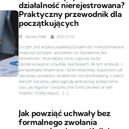
działalność nierejestrowana?
Praktyczny przewodnik dla
początkujących
Damian Milik
2025-12-16
O czym jest artykuł (zajawka):Działalność nierejestrowana
miała być prostym sposobem na dorobienie bez
formalności. W praktyce coraz częściej budzi
zainteresowanie urzędów skarbowych. W tym artykule, z
perspektywy eksperckiej i dziennikarskiej, wyjaśniam jak
skarbowy sprawdza działalność nierejestrowaną, z jakich
danych korzysta, jakie sygnały wzbudzają podejrzenia
oraz jak legalnie i bezpiecznie funkcjonować w tym
modelu. Czytaj więcej… […]
Jak powziąć uchwały bez
formalnego zwołania