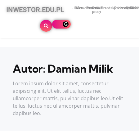
INWESTOR.EDU.PL
JDG
Nieruchomości
Podatki
Prawo
Przedsiębiorczość
Rachunkowoś
Spółki
ZUS
pracy
Autor:
Damian Milik
Lorem ipsum dolor sit amet, consectetur
adipiscing elit. Ut elit tellus, luctus nec
ullamcorper mattis, pulvinar dapibus leo.Ut elit
tellus, luctus nec ullamcorper mattis, pulvinar
dapibus leo.