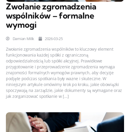
Zwołanie zgromadzenia
wspólników – formalne
wymogi
Damian Milik
2026-03-25
Zwołanie zgromadzenia wspólników to kluczowy element
funkcjonowania każdej spółki z ograniczoną
odpowiedzialnością lub spółki akcyjnej. Prawidłowe
przygotowanie i przeprowadzenie zgromadzenia wymaga
znajomości formalnych wymogów prawnych, aby decyzje
podjęte podczas spotkania były ważne i skuteczne. W
niniejszym artykule omówimy krok po kroku, jakie obowiązki
spoczywają na zarządzie, jakie dokumenty są wymagane oraz
jak zorganizować spotkanie w […]