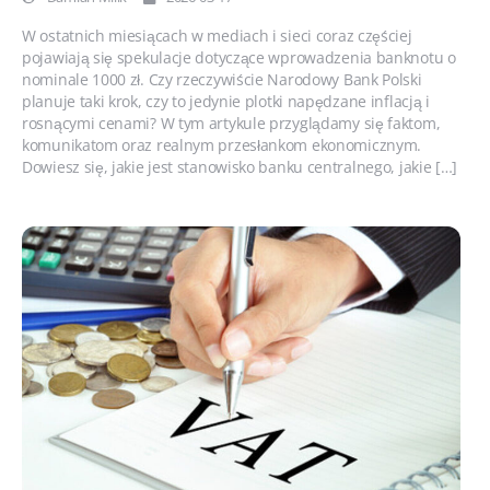
W ostatnich miesiącach w mediach i sieci coraz częściej
pojawiają się spekulacje dotyczące wprowadzenia banknotu o
nominale 1000 zł. Czy rzeczywiście Narodowy Bank Polski
planuje taki krok, czy to jedynie plotki napędzane inflacją i
rosnącymi cenami? W tym artykule przyglądamy się faktom,
komunikatom oraz realnym przesłankom ekonomicznym.
Dowiesz się, jakie jest stanowisko banku centralnego, jakie […]