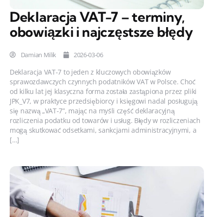
Deklaracja VAT-7 – terminy,
obowiązki i najczęstsze błędy
Damian Milik
2026-03-06
Deklaracja VAT-7 to jeden z kluczowych obowiązków
sprawozdawczych czynnych podatników VAT w Polsce. Choć
od kilku lat jej klasyczna forma została zastąpiona przez pliki
JPK_V7, w praktyce przedsiębiorcy i księgowi nadal posługują
się nazwą „VAT-7”, mając na myśli część deklaracyjną
rozliczenia podatku od towarów i usług. Błędy w rozliczeniach
mogą skutkować odsetkami, sankcjami administracyjnymi, a
[…]