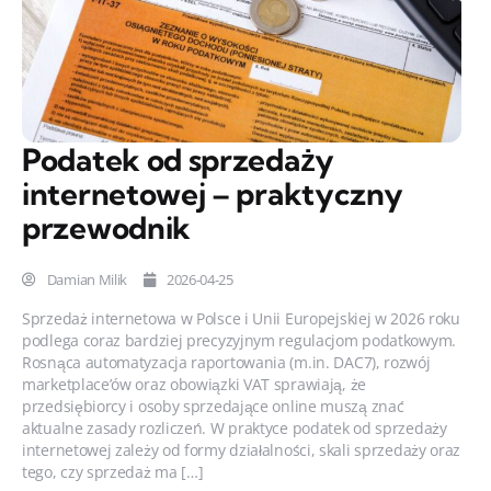
Podatek od sprzedaży
internetowej – praktyczny
przewodnik
Damian Milik
2026-04-25
Sprzedaż internetowa w Polsce i Unii Europejskiej w 2026 roku
podlega coraz bardziej precyzyjnym regulacjom podatkowym.
Rosnąca automatyzacja raportowania (m.in. DAC7), rozwój
marketplace’ów oraz obowiązki VAT sprawiają, że
przedsiębiorcy i osoby sprzedające online muszą znać
aktualne zasady rozliczeń. W praktyce podatek od sprzedaży
internetowej zależy od formy działalności, skali sprzedaży oraz
tego, czy sprzedaż ma […]