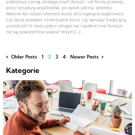
podejmuje szereg strategicznych decyzji – od formy prawnej,
przez strukturę wspólników, po wybór adresu siedziby.
Właśnie ten ostatni element budzi dziś najwięcej wątpliwości.
Czy lepiej postawić na wirtualne biuro, czy wynająć tradycyjną
przestrzeń? A może jedno i drugie ma zupełnie inne funkcje,
niż się powszechnie uważa? W tym […]
Older Posts
1
2
3
4
Newer Posts
Kategorie