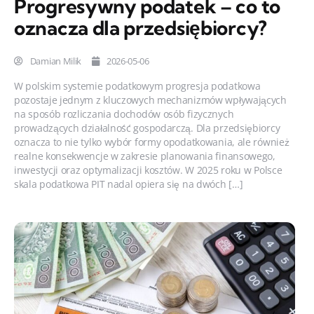
Progresywny podatek – co to
oznacza dla przedsiębiorcy?
Damian Milik
2026-05-06
W polskim systemie podatkowym progresja podatkowa
pozostaje jednym z kluczowych mechanizmów wpływających
na sposób rozliczania dochodów osób fizycznych
prowadzących działalność gospodarczą. Dla przedsiębiorcy
oznacza to nie tylko wybór formy opodatkowania, ale również
realne konsekwencje w zakresie planowania finansowego,
inwestycji oraz optymalizacji kosztów. W 2025 roku w Polsce
skala podatkowa PIT nadal opiera się na dwóch […]