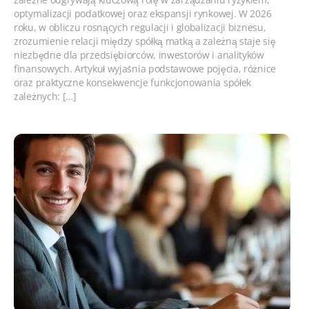
optymalizacji podatkowej oraz ekspansji rynkowej. W 2026
roku, w obliczu rosnących regulacji i globalizacji biznesu,
zrozumienie relacji między spółką matką a zależną staje się
niezbędne dla przedsiębiorców, inwestorów i analityków
finansowych. Artykuł wyjaśnia podstawowe pojęcia, różnice
oraz praktyczne konsekwencje funkcjonowania spółek
zależnych: […]