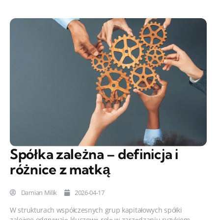
Spółka zależna – definicja i
różnice z matką
Damian Milik
2026-04-17
W strukturach współczesnych grup kapitałowych spółki
zależne odgrywają kluczową rolę w zarządzaniu ryzykiem,