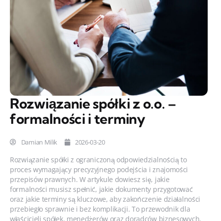
Rozwiązanie spółki z o.o. –
formalności i terminy
Damian Milik
2026-03-20
Rozwiązanie spółki z ograniczoną odpowiedzialnością to
proces wymagający precyzyjnego podejścia i znajomości
przepisów prawnych. W artykule dowiesz się, jakie
formalności musisz spełnić, jakie dokumenty przygotować
oraz jakie terminy są kluczowe, aby zakończenie działalności
przebiegło sprawnie i bez komplikacji. To przewodnik dla
właścicieli spółek, menedżerów oraz doradców biznesowych,