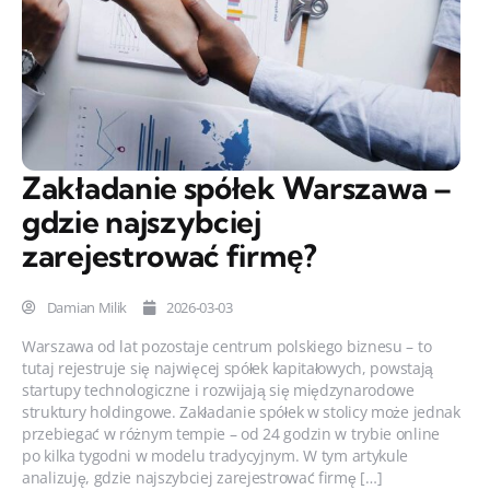
Zakładanie spółek Warszawa –
gdzie najszybciej
zarejestrować firmę?
Damian Milik
2026-03-03
Warszawa od lat pozostaje centrum polskiego biznesu – to
tutaj rejestruje się najwięcej spółek kapitałowych, powstają
startupy technologiczne i rozwijają się międzynarodowe
struktury holdingowe. Zakładanie spółek w stolicy może jednak
przebiegać w różnym tempie – od 24 godzin w trybie online
po kilka tygodni w modelu tradycyjnym. W tym artykule
analizuję, gdzie najszybciej zarejestrować firmę […]