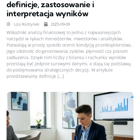
definicje, zastosowanie i
interpretacja wyników
Liza Rodzynek
2025-09-09
Wskaźniki analizy finansowej to jedno z najważniejszych
narzędzi w rękach menedżerów, inwestorów i analityków.
Pozwalają w prosty sposób ocenić kondycję przedsiębiorstwa,
jego zdolność do generowania zysków, płynność czy poziom
zadłużenia. Dzięki nim liczby z bilansu i rachunku wyników
przestają być jedynie surowymi danymi, a stają się podstawą
do podejmowania strategicznych decyzji. W artykule
przedstawiamy definicje […]