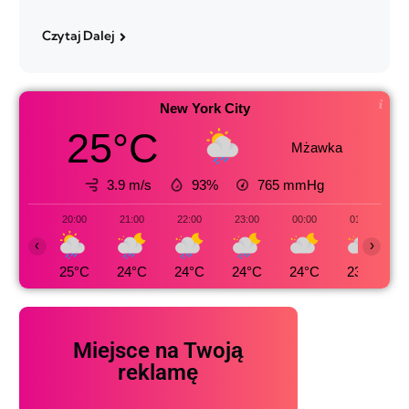
Czytaj Dalej
New York City
25°C
Mżawka
3.9 m/s
93%
765
mmHg
20:00
21:00
22:00
23:00
00:00
01:00
‹
›
25°C
24°C
24°C
24°C
24°C
23°C
Miejsce na Twoją
reklamę