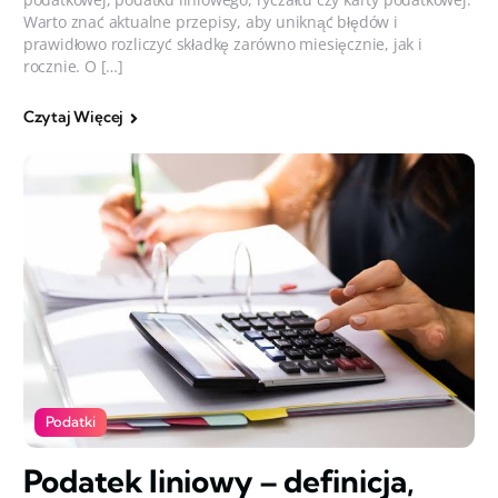
Warto znać aktualne przepisy, aby uniknąć błędów i
prawidłowo rozliczyć składkę zarówno miesięcznie, jak i
rocznie. O […]
Czytaj Więcej
Podatki
Podatek liniowy – definicja,