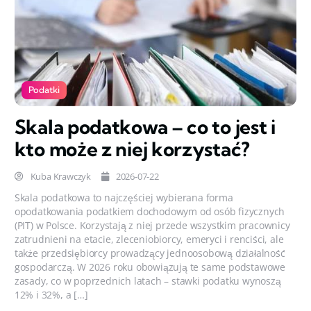
Podatki
Skala podatkowa – co to jest i
kto może z niej korzystać?
Kuba Krawczyk
2026-07-22
Skala podatkowa to najczęściej wybierana forma
opodatkowania podatkiem dochodowym od osób fizycznych
(PIT) w Polsce. Korzystają z niej przede wszystkim pracownicy
zatrudnieni na etacie, zleceniobiorcy, emeryci i renciści, ale
także przedsiębiorcy prowadzący jednoosobową działalność
gospodarczą. W 2026 roku obowiązują te same podstawowe
zasady, co w poprzednich latach – stawki podatku wynoszą
12% i 32%, a […]