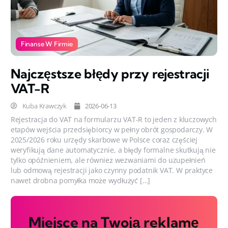
Finanse W Firmie
Najczęstsze błędy przy rejestracji
VAT-R
Kuba Krawczyk
2026-06-13
Rejestracja do VAT na formularzu VAT-R to jeden z kluczowych
etapów wejścia przedsiębiorcy w pełny obrót gospodarczy. W
2025/2026 roku urzędy skarbowe w Polsce coraz częściej
weryfikują dane automatycznie, a błędy formalne skutkują nie
tylko opóźnieniem, ale również wezwaniami do uzupełnień
lub odmową rejestracji jako czynny podatnik VAT. W praktyce
nawet drobna pomyłka może wydłużyć […]
Miejsce na Twoją reklamę