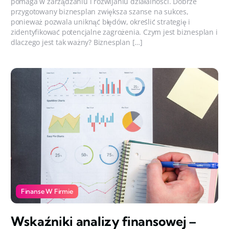
pomaga w zarządzaniu i rozwijaniu działalności. Dobrze
przygotowany biznesplan zwiększa szanse na sukces,
ponieważ pozwala uniknąć błędów, określić strategię i
zidentyfikować potencjalne zagrożenia. Czym jest biznesplan i
dlaczego jest tak ważny? Biznesplan […]
Finanse W Firmie
Wskaźniki analizy finansowej –