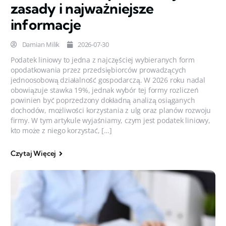
zasady i najważniejsze
informacje
Damian Milik
2026-07-30
Podatek liniowy to jedna z najczęściej wybieranych form
opodatkowania przez przedsiębiorców prowadzących
jednoosobową działalność gospodarczą. W 2026 roku nadal
obowiązuje stawka 19%, jednak wybór tej formy rozliczeń
powinien być poprzedzony dokładną analizą osiąganych
dochodów, możliwości korzystania z ulg oraz planów rozwoju
firmy. W tym artykule wyjaśniamy, czym jest podatek liniowy,
kto może z niego korzystać, […]
Czytaj Więcej