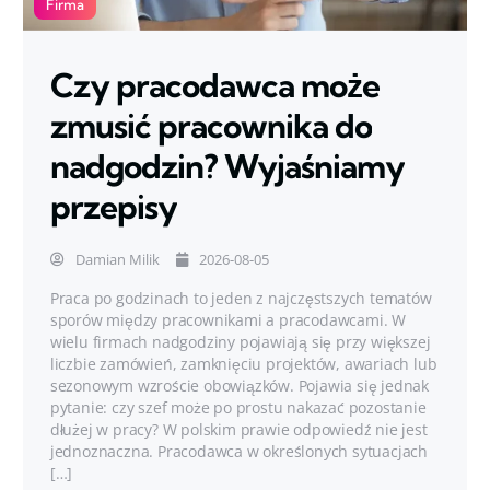
Firma
Czy pracodawca może
zmusić pracownika do
nadgodzin? Wyjaśniamy
przepisy
Damian Milik
2026-08-05
Praca po godzinach to jeden z najczęstszych tematów
sporów między pracownikami a pracodawcami. W
wielu firmach nadgodziny pojawiają się przy większej
liczbie zamówień, zamknięciu projektów, awariach lub
sezonowym wzroście obowiązków. Pojawia się jednak
pytanie: czy szef może po prostu nakazać pozostanie
dłużej w pracy? W polskim prawie odpowiedź nie jest
jednoznaczna. Pracodawca w określonych sytuacjach
[…]