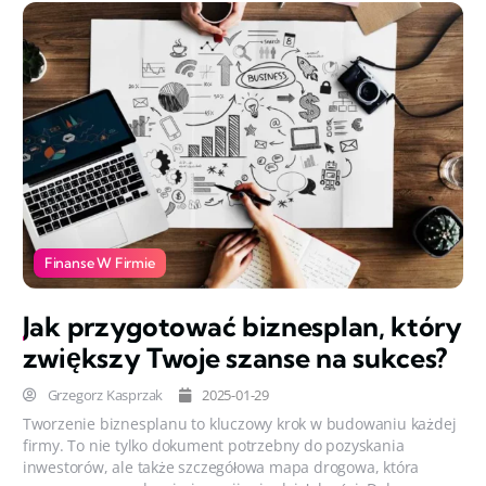
Finanse W Firmie
Jak przygotować biznesplan, który
zwiększy Twoje szanse na sukces?
Grzegorz Kasprzak
2025-01-29
Tworzenie biznesplanu to kluczowy krok w budowaniu każdej
firmy. To nie tylko dokument potrzebny do pozyskania
inwestorów, ale także szczegółowa mapa drogowa, która