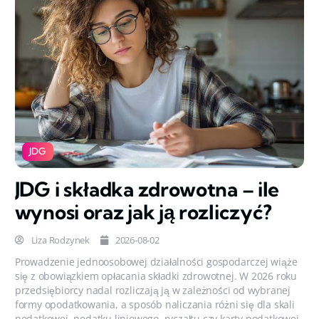
JDG
JDG i składka zdrowotna – ile
wynosi oraz jak ją rozliczyć?
Liza Rodzynek
2026-08-02
Prowadzenie jednoosobowej działalności gospodarczej wiąże
się z obowiązkiem opłacania składki zdrowotnej. W 2026 roku
przedsiębiorcy nadal rozliczają ją w zależności od wybranej
formy opodatkowania, a sposób naliczania różni się dla skali
podatkowej, podatku liniowego, ryczałtu czy karty podatkowej.